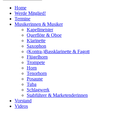
Home
Werde Mitglied!
Termine
Musikerinnen & Musiker
Kapellmeister
Querflöte & Oboe
Klarinette
Saxophon
(Kontra-)Bassklarinette & Fagott
Flügelhorn
Trompete
Horn
Tenorhorn
Posaune
Tuba
Schlagwerk
Stabführer & Marketenderinnen
Vorstand
Videos