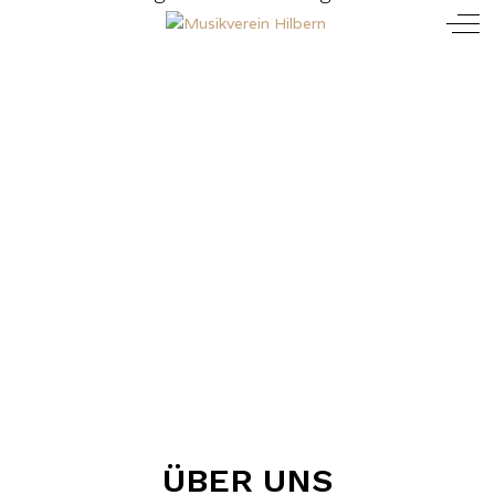
Mobile Menu Toggle
Off
ÜBER UNS